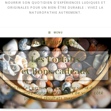
NOURRIR SON QUOTIDIEN D'EXPÉRIENCES LUDIQUES ET
ORIGINALES POUR UN BIEN-ÊTRE DURABLE : VIVEZ LA
NATUROPATHIE AUTREMENT.
MENU
- ALLEZ PLUS LOIN... -
Les Forfaits
et Bons cadeaux
Un forfait permet de s’engager sur la durée
vous mettez toutes les chances de votre côté
pour des résultats maximum !