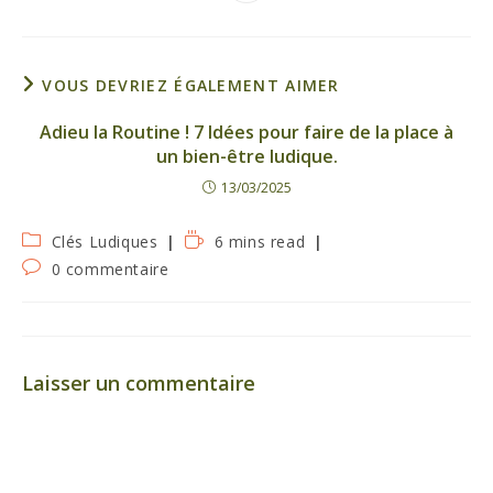
dans
une
autre
fenêtre
VOUS DEVRIEZ ÉGALEMENT AIMER
Adieu la Routine ! 7 Idées pour faire de la place à
un bien-être ludique.
13/03/2025
Post
Temps
Clés Ludiques
6 mins read
category:
de
Commentaires
0 commentaire
lecture :
de
la
publication :
Laisser un commentaire