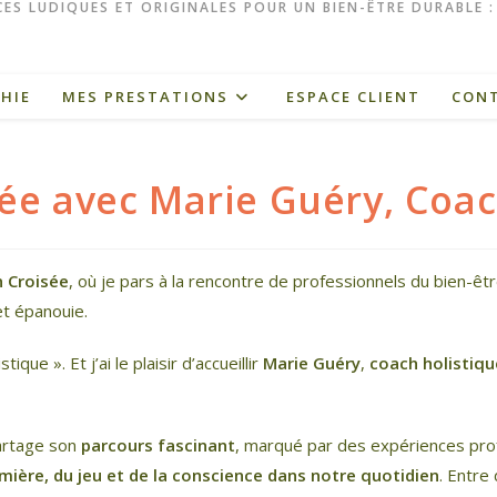
ES LUDIQUES ET ORIGINALES POUR UN BIEN-ÊTRE DURABLE 
HIE
MES PRESTATIONS
ESPACE CLIENT
CON
sée avec Marie Guéry, Coac
n Croisée
, où je pars à la rencontre de professionnels du bien-êt
et épanouie.
ique ». Et j’ai le plaisir d’accueillir
Marie Guéry
,
coach holistiqu
partage son
parcours fascinant
, marqué par des expériences pro
umière, du jeu et de la conscience dans notre quotidien
. Entre