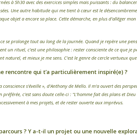
nées à 5h30 avec des exercices simples mais puissants : du balance
ensées. Une autre habitude qui me tient à cœur est le désencombreme
aque objet a encore sa place. Cette démarche, en plus d’alléger mon 
nce se prolonge tout au long de la journée. Quand je repère une pens
nt un rituel, c’est une philosophie : rester consciente de ce que je pe
ient naturel, et mieux je me sens. C’est le genre de cercle vertueux que
une rencontre qui t’a particulièrement inspiré(e) ?
a conscience s’éveille », d’Anthony de Mello. Il m’a ouvert des perspe
n préférée, c’est sans doute celle-ci : “L’homme fait des plans et Dieu
xcessivement à mes projets, et de rester ouverte aux imprévus.
parcours ? Y a-t-il un projet ou une nouvelle explo