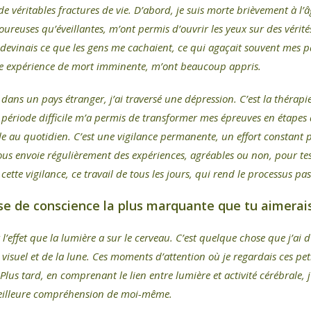
ritables fractures de vie. D’abord, je suis morte brièvement à l’âge
ureuses qu’éveillantes, m’ont permis d’ouvrir les yeux sur des vérités
je devinais ce que les gens me cachaient, ce qui agaçait souvent mes
une expérience de mort imminente, m’ont beaucoup appris.
ans un pays étranger, j’ai traversé une dépression. C’est la thérapi
période difficile m’a permis de transformer mes épreuves en étapes d
aille au quotidien. C’est une vigilance permanente, un effort constant
ous envoie régulièrement des expériences, agréables ou non, pour tes
ette vigilance, ce travail de tous les jours, qui rend le processus pa
ise de conscience la plus marquante que tu aimerai
 l’effet que la lumière a sur le cerveau. C’est quelque chose que j’
isuel et de la lune. Ces moments d’attention où je regardais ces pet
. Plus tard, en comprenant le lien entre lumière et activité cérébrale,
 meilleure compréhension de moi-même.