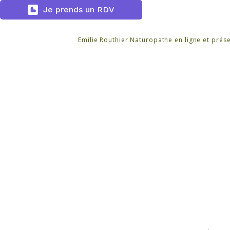
Je prends un RDV
Skip
to
Emilie Routhier Naturopathe en ligne et prése
content