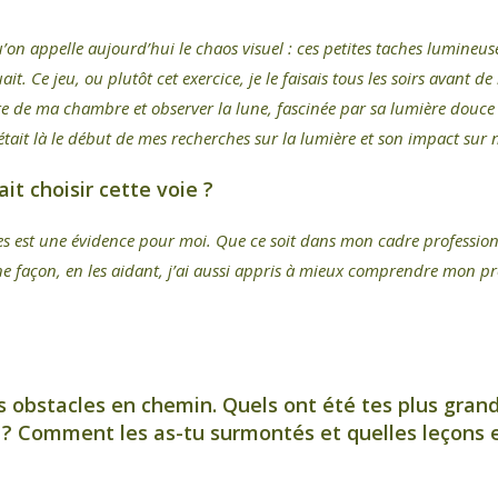
qu’on appelle aujourd’hui le chaos visuel : ces petites taches lumineus
uait. Ce jeu, ou plutôt cet exercice, je le faisais tous les soirs avan
être de ma chambre et observer la lune, fascinée par sa lumière douc
était là le début de mes recherches sur la lumière et son impact sur n
ait choisir cette voie ?
res est une évidence pour moi. Que ce soit dans mon cadre profession
ine façon, en les aidant, j’ai aussi appris à mieux comprendre mon p
 obstacles en chemin. Quels ont été tes plus grand
 ? Comment les as-tu surmontés et quelles leçons e