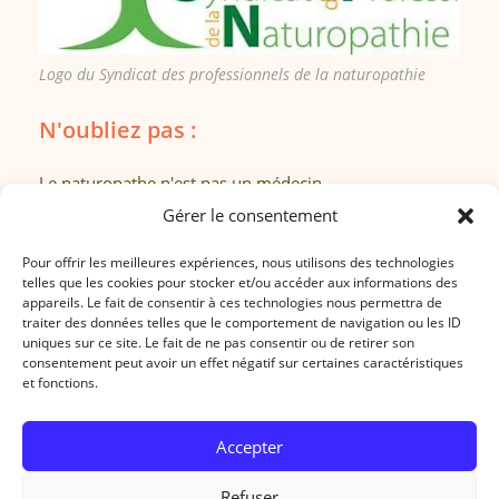
Logo du Syndicat des professionnels de la naturopathie
N'oubliez pas :
Le naturopathe n'est pas un médecin.
En ce sens, il n'établit pas de diagnostic et ne délivre
Gérer le consentement
pas de prescription.
Pour offrir les meilleures expériences, nous utilisons des technologies
Toutes les informations de ce site sont à considérer
telles que les cookies pour stocker et/ou accéder aux informations des
comme des conseils que vous êtes libres d'appliquer.
appareils. Le fait de consentir à ces technologies nous permettra de
traiter des données telles que le comportement de navigation ou les ID
N'arrêtez ou ne modifiez jamais un traitement en
uniques sur ce site. Le fait de ne pas consentir ou de retirer son
cours sans l'avis de votre médecin traitant.
consentement peut avoir un effet négatif sur certaines caractéristiques
et fonctions.
En cas de doute, vous êtes fortement invités à
demander l'avis de votre médecin.
Accepter
RDV sur Liberlo.com
Refuser